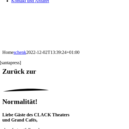
Kontakt und Anfahrt
Home
schenk
2022-12-02T13:39:24+01:00
[santapress]
Zurück
zur
Normalität!
Liebe Gäste des CLACK Theaters
und Grand Cafés,