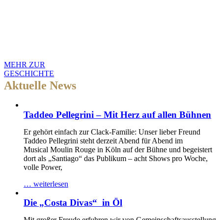
Gastraum, über dem sich
die gleiche prachtvolle
Stuckdecke wölbt, die
auch heute noch so viel
zum Charme des
Etablissements beiträgt.
MEHR ZUR
GESCHICHTE
Aktuelle News
Taddeo Pellegrini – Mit Herz auf allen Bühnen
Er gehört einfach zur Clack-Familie: Unser lieber Freund
Taddeo Pellegrini steht derzeit Abend für Abend im
Musical Moulin Rouge in Köln auf der Bühne und begeistert
dort als „Santiago“ das Publikum – acht Shows pro Woche,
volle Power,
… weiterlesen
Die „Costa Divas“ in Öl
Mit großer Freude erfuhren wir von Gemeinschaftsausstellung