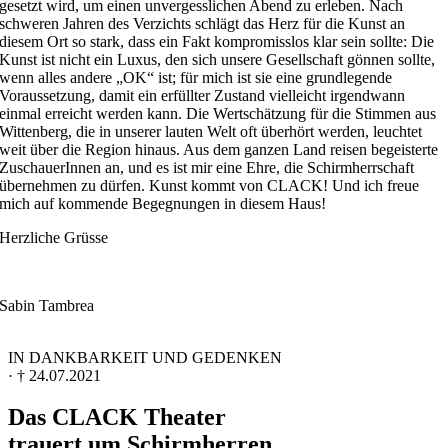
gesetzt wird, um einen unvergesslichen Abend zu erleben. Nach
schweren Jahren des Verzichts schlägt das Herz für die Kunst an
diesem Ort so stark, dass ein Fakt kompromisslos klar sein sollte: Die
Kunst ist nicht ein Luxus, den sich unsere Gesellschaft gönnen sollte,
wenn alles andere „OK“ ist; für mich ist sie eine grundlegende
Voraussetzung, damit ein erfüllter Zustand vielleicht irgendwann
einmal erreicht werden kann. Die Wertschätzung für die Stimmen aus
Wittenberg, die in unserer lauten Welt oft überhört werden, leuchtet
weit über die Region hinaus. Aus dem ganzen Land reisen begeisterte
ZuschauerInnen an, und es ist mir eine Ehre, die Schirmherrschaft
übernehmen zu dürfen. Kunst kommt von CLACK! Und ich freue
mich auf kommende Begegnungen in diesem Haus!
Herzliche Grüsse
Sabin Tambrea
IN DANKBARKEIT UND GEDENKEN
· † 24.07.2021
Das CLACK Theater
trauert um Schirmherren