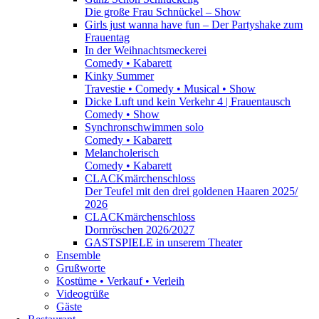
Die große Frau Schnückel – Show
Girls just wanna have fun – Der Partyshake zum
Frauentag
In der Weihnachtsmeckerei
Comedy • Kabarett
Kinky Summer
Travestie • Comedy • Musical • Show
Dicke Luft und kein Verkehr 4 | Frauentausch
Comedy • Show
Synchronschwimmen solo
Comedy • Kabarett
Melancholerisch
Comedy • Kabarett
CLACKmärchenschloss
Der Teufel mit den drei goldenen Haaren 2025/
2026
CLACKmärchenschloss
Dornröschen 2026/2027
GASTSPIELE in unserem Theater
Ensemble
Grußworte
Kostüme • Verkauf • Verleih
Videogrüße
Gäste