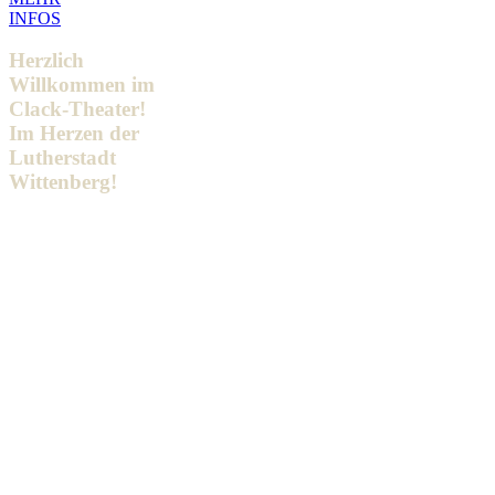
INFOS
Herzlich
Willkommen im
Clack-Theater!
Im Herzen der
Lutherstadt
Wittenberg!
Viele Gäste unseres
Theaters ahnen nach
einem kurzen Blick in die
Runde, dass sie mit dem
CLACK ein
traditionsreiches Haus
besuchen. Wenige aber
vermuten, dass seine
Geschichte tatsächlich bis
ins 19. Jahrhundert
zurückreicht. Postkarten
um 1900 zeigen einen
mit Holztischen und -
stühlen ausgestatteten