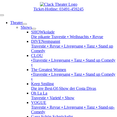
Zum
Inhalt
Ticket-Hotline: 03491-459245
springen
Toggle
Navigation
Theater
Shows
SHOWkolade
Die pikante Travestie • Weihnachts • Revue
DIVENentspannt
Travestie • Revue • Livegesang • Tanz • Stand up
Comedy
CLOU
•Travestie • Livegesang • Tanz • Stand up Comedy
•
The Greatest Women
•Travestie • Livegesang • Tanz • Stand up Comedy
•
Keep Smiling
Die irre Best-Of-Show der Costa Divas
Oh La La
Travestie • Varieté • Show
VOGUE
Travestie • Revue • Livegesang • Tanz • Stand-up-
Comedy
Ganz Schön Schnückelig