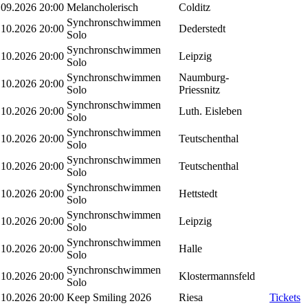
.09.2026
20:00
Melancholerisch
Colditz
Synchronschwimmen
.10.2026
20:00
Dederstedt
Solo
Synchronschwimmen
.10.2026
20:00
Leipzig
Solo
Synchronschwimmen
Naumburg-
.10.2026
20:00
Solo
Priessnitz
Synchronschwimmen
.10.2026
20:00
Luth. Eisleben
Solo
Synchronschwimmen
.10.2026
20:00
Teutschenthal
Solo
Synchronschwimmen
.10.2026
20:00
Teutschenthal
Solo
Synchronschwimmen
.10.2026
20:00
Hettstedt
Solo
Synchronschwimmen
.10.2026
20:00
Leipzig
Solo
Synchronschwimmen
.10.2026
20:00
Halle
Solo
Synchronschwimmen
.10.2026
20:00
Klostermannsfeld
Solo
.10.2026
20:00
Keep Smiling 2026
Riesa
Tickets