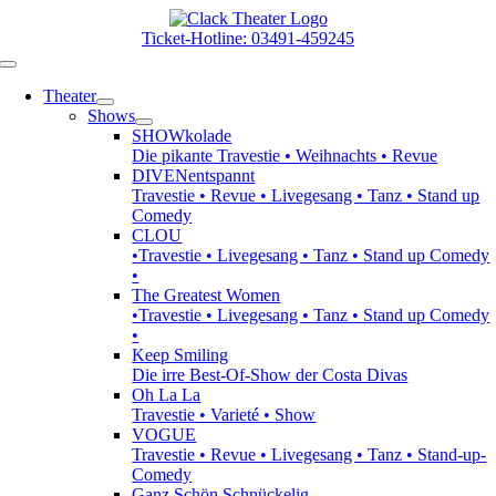
Zum
Inhalt
Ticket-Hotline: 03491-459245
springen
Toggle
Navigation
Theater
Shows
SHOWkolade
Die pikante Travestie • Weihnachts • Revue
DIVENentspannt
Travestie • Revue • Livegesang • Tanz • Stand up
Comedy
CLOU
•Travestie • Livegesang • Tanz • Stand up Comedy
•
The Greatest Women
•Travestie • Livegesang • Tanz • Stand up Comedy
•
Keep Smiling
Die irre Best-Of-Show der Costa Divas
Oh La La
Travestie • Varieté • Show
VOGUE
Travestie • Revue • Livegesang • Tanz • Stand-up-
Comedy
Ganz Schön Schnückelig