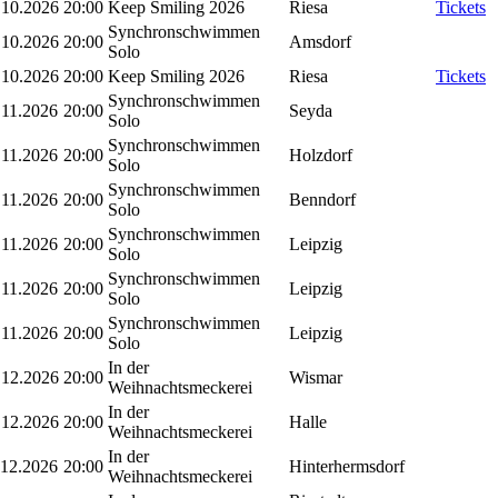
.10.2026
20:00
Keep Smiling 2026
Riesa
Tickets
Synchronschwimmen
.10.2026
20:00
Amsdorf
Solo
.10.2026
20:00
Keep Smiling 2026
Riesa
Tickets
Synchronschwimmen
.11.2026
20:00
Seyda
Solo
Synchronschwimmen
.11.2026
20:00
Holzdorf
Solo
Synchronschwimmen
.11.2026
20:00
Benndorf
Solo
Synchronschwimmen
.11.2026
20:00
Leipzig
Solo
Synchronschwimmen
.11.2026
20:00
Leipzig
Solo
Synchronschwimmen
.11.2026
20:00
Leipzig
Solo
In der
.12.2026
20:00
Wismar
Weihnachtsmeckerei
In der
.12.2026
20:00
Halle
Weihnachtsmeckerei
In der
.12.2026
20:00
Hinterhermsdorf
Weihnachtsmeckerei