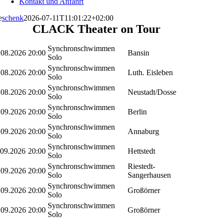
Kontakt und Anfahrt
e
schenk
2026-07-11T11:01:22+02:00
CLACK Theater on Tour
Synchronschwimmen
.08.2026
20:00
Bansin
Solo
Synchronschwimmen
.08.2026
20:00
Luth. Eisleben
Solo
Synchronschwimmen
.08.2026
20:00
Neustadt/Dosse
Solo
Synchronschwimmen
.09.2026
20:00
Berlin
Solo
Synchronschwimmen
.09.2026
20:00
Annaburg
Solo
Synchronschwimmen
.09.2026
20:00
Hettstedt
Solo
Synchronschwimmen
Riestedt-
.09.2026
20:00
Solo
Sangerhausen
Synchronschwimmen
.09.2026
20:00
Großörner
Solo
Synchronschwimmen
.09.2026
20:00
Großörner
Solo