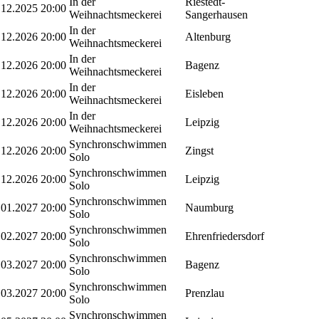
In der
Riestedt-
.12.2025
20:00
Weihnachtsmeckerei
Sangerhausen
In der
.12.2026
20:00
Altenburg
Weihnachtsmeckerei
In der
.12.2026
20:00
Bagenz
Weihnachtsmeckerei
In der
.12.2026
20:00
Eisleben
Weihnachtsmeckerei
In der
.12.2026
20:00
Leipzig
Weihnachtsmeckerei
Synchronschwimmen
.12.2026
20:00
Zingst
Solo
Synchronschwimmen
.12.2026
20:00
Leipzig
Solo
Synchronschwimmen
.01.2027
20:00
Naumburg
Solo
Synchronschwimmen
.02.2027
20:00
Ehrenfriedersdorf
Solo
Synchronschwimmen
.03.2027
20:00
Bagenz
Solo
Synchronschwimmen
.03.2027
20:00
Prenzlau
Solo
Synchronschwimmen