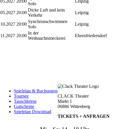
.05.2027
20:00
Leipzig
Solo
Dicke Luft und kein
.05.2027
20:00
Leipzig
Verkehr
Synchronschwimmen
.10.2027
20:00
Leipzig
Solo
In der
.11.2027
20:00
Ehrenfriedersdorf
Weihnachtsmeckerei
Spielplan & Buchungen
Tournee
CLACK Theater
Tauschbörse
Markt 1
Gutscheine
06886 Wittenberg
Spielplan Download
TICKETS +
ANFRAGEN