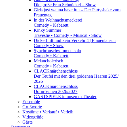
Die große Frau Schnückel – Show
Girls just wanna have fun – Der Partyshake zum
Frauentag
In der Weihnachtsmeckerei
Comedy • Kabarett
Kinky Summer
Travestie • Comedy • Musical • Show
Dicke Luft und kein Verkehr 4 | Frauentausch
Comedy • Show
Synchronschwimmen solo
Comedy • Kabarett
Melancholerisch
Comedy • Kabarett
CLACKmärchenschloss
Der Teufel mit den drei goldenen Haaren 2025/
2026
CLACKmärchenschloss
Dornröschen 2026/2027
GASTSPIELE in unserem Theater
Ensemble
Grußworte
Kostüme • Verkauf • Verleih
Videogrüße
Gäste