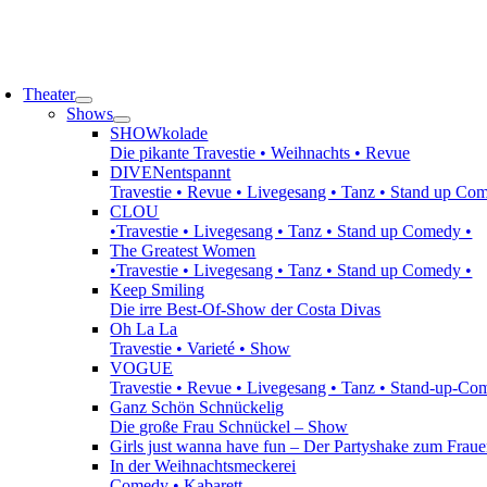
Zum
Inhalt
springen
oggle
avigation
Theater
Shows
SHOWkolade
Die pikante Travestie • Weihnachts • Revue
DIVENentspannt
Travestie • Revue • Livegesang • Tanz • Stand up Co
CLOU
•Travestie • Livegesang • Tanz • Stand up Comedy •
The Greatest Women
•Travestie • Livegesang • Tanz • Stand up Comedy •
Keep Smiling
Die irre Best-Of-Show der Costa Divas
Oh La La
Travestie • Varieté • Show
VOGUE
Travestie • Revue • Livegesang • Tanz • Stand-up-C
Ganz Schön Schnückelig
Die große Frau Schnückel – Show
Girls just wanna have fun – Der Partyshake zum Fraue
In der Weihnachtsmeckerei
Comedy • Kabarett