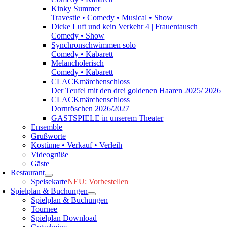
Kinky Summer
Travestie • Comedy • Musical • Show
Dicke Luft und kein Verkehr 4 | Frauentausch
Comedy • Show
Synchronschwimmen solo
Comedy • Kabarett
Melancholerisch
Comedy • Kabarett
CLACKmärchenschloss
Der Teufel mit den drei goldenen Haaren 2025/ 2026
CLACKmärchenschloss
Dornröschen 2026/2027
GASTSPIELE in unserem Theater
Ensemble
Grußworte
Kostüme • Verkauf • Verleih
Videogrüße
Gäste
Restaurant
Speisekarte
NEU: Vorbestellen
Spielplan & Buchungen
Spielplan & Buchungen
Tournee
Spielplan Download