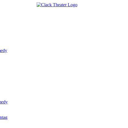
medy
omedy
ntag