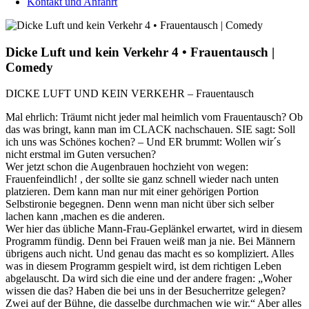
Kontakt und Anfahrt
Dicke Luft und kein Verkehr 4 • Frauentausch |
Comedy
DICKE LUFT UND KEIN VERKEHR – Frauentausch
Mal ehrlich: Träumt nicht jeder mal heimlich vom Frauentausch? Ob
das was bringt, kann man im CLACK nachschauen. SIE sagt: Soll
ich uns was Schönes kochen? – Und ER brummt: Wollen wir´s
nicht erstmal im Guten versuchen?
Wer jetzt schon die Augenbrauen hochzieht von wegen:
Frauenfeindlich! , der sollte sie ganz schnell wieder nach unten
platzieren. Dem kann man nur mit einer gehörigen Portion
Selbstironie begegnen. Denn wenn man nicht über sich selber
lachen kann ,machen es die anderen.
Wer hier das übliche Mann-Frau-Geplänkel erwartet, wird in diesem
Programm fündig. Denn bei Frauen weiß man ja nie. Bei Männern
übrigens auch nicht. Und genau das macht es so kompliziert. Alles
was in diesem Programm gespielt wird, ist dem richtigen Leben
abgelauscht. Da wird sich die eine und der andere fragen: „Woher
wissen die das? Haben die bei uns in der Besucherritze gelegen?
Zwei auf der Bühne, die dasselbe durchmachen wie wir.“ Aber alles