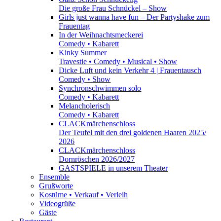
Die große Frau Schnückel – Show
Girls just wanna have fun – Der Partyshake zum
Frauentag
In der Weihnachtsmeckerei
Comedy • Kabarett
Kinky Summer
Travestie • Comedy • Musical • Show
Dicke Luft und kein Verkehr 4 | Frauentausch
Comedy • Show
Synchronschwimmen solo
Comedy • Kabarett
Melancholerisch
Comedy • Kabarett
CLACKmärchenschloss
Der Teufel mit den drei goldenen Haaren 2025/
2026
CLACKmärchenschloss
Dornröschen 2026/2027
GASTSPIELE in unserem Theater
Ensemble
Grußworte
Kostüme • Verkauf • Verleih
Videogrüße
Gäste