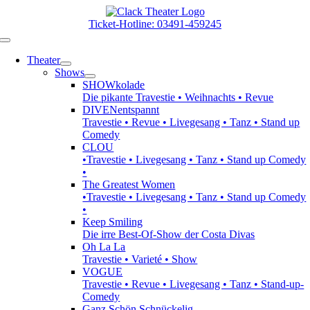
Zum
Inhalt
Ticket-Hotline: 03491-459245
springen
Toggle
Navigation
Theater
Shows
SHOWkolade
Die pikante Travestie • Weihnachts • Revue
DIVENentspannt
Travestie • Revue • Livegesang • Tanz • Stand up
Comedy
CLOU
•Travestie • Livegesang • Tanz • Stand up Comedy
•
The Greatest Women
•Travestie • Livegesang • Tanz • Stand up Comedy
•
Keep Smiling
Die irre Best-Of-Show der Costa Divas
Oh La La
Travestie • Varieté • Show
VOGUE
Travestie • Revue • Livegesang • Tanz • Stand-up-
Comedy
Ganz Schön Schnückelig