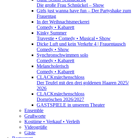
Die große Frau Schnückel – Show
Girls just wanna have fun – Der Partyshake zum
Frauentag
In der Weihnachtsmeckerei
Comedy • Kabarett
Kinky Summer
Travestie • Comedy • Musical • Show
Dicke Luft und kein Verkehr 4 | Frauentausch
Comedy • Show
Synchronschwimmen solo
Comedy • Kabarett
Melancholerisch
Comedy • Kabarett
CLACKmärchenschloss
Der Teufel mit den drei goldenen Haaren 2025/
2026
CLACKmärchenschloss
Dornröschen 2026/2027
GASTSPIELE in unserem Theater
Ensemble
Grußworte
Kostüme • Verkauf • Verleih
Videogrüße
Gäste