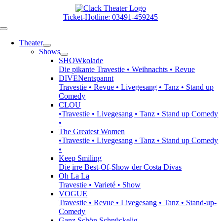
Zum
Inhalt
Ticket-Hotline: 03491-459245
springen
Toggle
Navigation
Theater
Shows
SHOWkolade
Die pikante Travestie • Weihnachts • Revue
DIVENentspannt
Travestie • Revue • Livegesang • Tanz • Stand up
Comedy
CLOU
•Travestie • Livegesang • Tanz • Stand up Comedy
•
The Greatest Women
•Travestie • Livegesang • Tanz • Stand up Comedy
•
Keep Smiling
Die irre Best-Of-Show der Costa Divas
Oh La La
Travestie • Varieté • Show
VOGUE
Travestie • Revue • Livegesang • Tanz • Stand-up-
Comedy
Ganz Schön Schnückelig