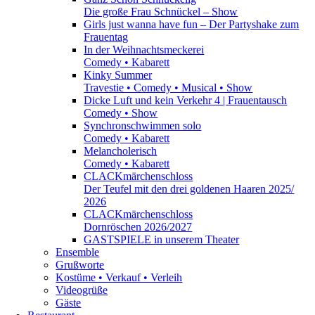
Die große Frau Schnückel – Show
Girls just wanna have fun – Der Partyshake zum
Frauentag
In der Weihnachtsmeckerei
Comedy • Kabarett
Kinky Summer
Travestie • Comedy • Musical • Show
Dicke Luft und kein Verkehr 4 | Frauentausch
Comedy • Show
Synchronschwimmen solo
Comedy • Kabarett
Melancholerisch
Comedy • Kabarett
CLACKmärchenschloss
Der Teufel mit den drei goldenen Haaren 2025/
2026
CLACKmärchenschloss
Dornröschen 2026/2027
GASTSPIELE in unserem Theater
Ensemble
Grußworte
Kostüme • Verkauf • Verleih
Videogrüße
Gäste