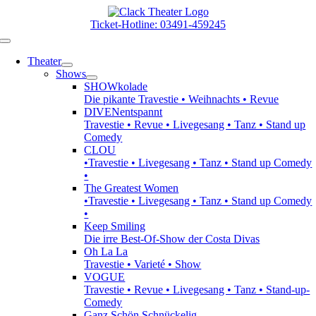
Zum
Inhalt
Ticket-Hotline: 03491-459245
springen
Toggle
Navigation
Theater
Shows
SHOWkolade
Die pikante Travestie • Weihnachts • Revue
DIVENentspannt
Travestie • Revue • Livegesang • Tanz • Stand up
Comedy
CLOU
•Travestie • Livegesang • Tanz • Stand up Comedy
•
The Greatest Women
•Travestie • Livegesang • Tanz • Stand up Comedy
•
Keep Smiling
Die irre Best-Of-Show der Costa Divas
Oh La La
Travestie • Varieté • Show
VOGUE
Travestie • Revue • Livegesang • Tanz • Stand-up-
Comedy
Ganz Schön Schnückelig