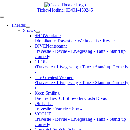
Zum
Inhalt
Ticket-Hotline: 03491-459245
springen
Toggle
Navigation
Theater
Shows
SHOWkolade
Die pikante Travestie • Weihnachts • Revue
DIVENentspannt
Travestie • Revue • Livegesang • Tanz • Stand up
Comedy
CLOU
•Travestie • Livegesang • Tanz • Stand up Comedy
•
The Greatest Women
•Travestie • Livegesang • Tanz • Stand up Comedy
•
Keep Smiling
Die irre Best-Of-Show der Costa Divas
Oh La La
Travestie • Varieté • Show
VOGUE
Travestie • Revue • Livegesang • Tanz • Stand-up-
Comedy
Ganz Schön Schnückelig