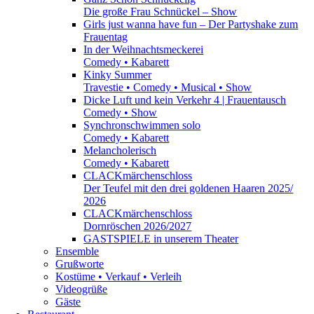
Die große Frau Schnückel – Show
Girls just wanna have fun – Der Partyshake zum
Frauentag
In der Weihnachtsmeckerei
Comedy • Kabarett
Kinky Summer
Travestie • Comedy • Musical • Show
Dicke Luft und kein Verkehr 4 | Frauentausch
Comedy • Show
Synchronschwimmen solo
Comedy • Kabarett
Melancholerisch
Comedy • Kabarett
CLACKmärchenschloss
Der Teufel mit den drei goldenen Haaren 2025/
2026
CLACKmärchenschloss
Dornröschen 2026/2027
GASTSPIELE in unserem Theater
Ensemble
Grußworte
Kostüme • Verkauf • Verleih
Videogrüße
Gäste