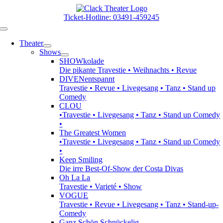
Zum
Inhalt
Ticket-Hotline: 03491-459245
springen
Toggle
Navigation
Theater
Shows
SHOWkolade
Die pikante Travestie • Weihnachts • Revue
DIVENentspannt
Travestie • Revue • Livegesang • Tanz • Stand up
Comedy
CLOU
•Travestie • Livegesang • Tanz • Stand up Comedy
•
The Greatest Women
•Travestie • Livegesang • Tanz • Stand up Comedy
•
Keep Smiling
Die irre Best-Of-Show der Costa Divas
Oh La La
Travestie • Varieté • Show
VOGUE
Travestie • Revue • Livegesang • Tanz • Stand-up-
Comedy
Ganz Schön Schnückelig