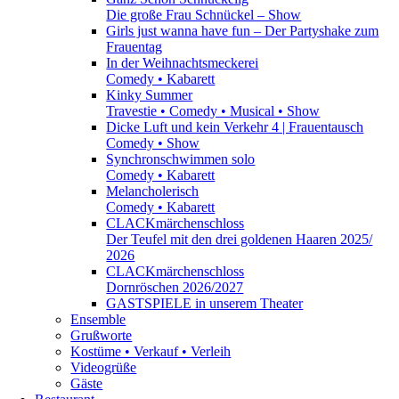
Die große Frau Schnückel – Show
Girls just wanna have fun – Der Partyshake zum
Frauentag
In der Weihnachtsmeckerei
Comedy • Kabarett
Kinky Summer
Travestie • Comedy • Musical • Show
Dicke Luft und kein Verkehr 4 | Frauentausch
Comedy • Show
Synchronschwimmen solo
Comedy • Kabarett
Melancholerisch
Comedy • Kabarett
CLACKmärchenschloss
Der Teufel mit den drei goldenen Haaren 2025/
2026
CLACKmärchenschloss
Dornröschen 2026/2027
GASTSPIELE in unserem Theater
Ensemble
Grußworte
Kostüme • Verkauf • Verleih
Videogrüße
Gäste