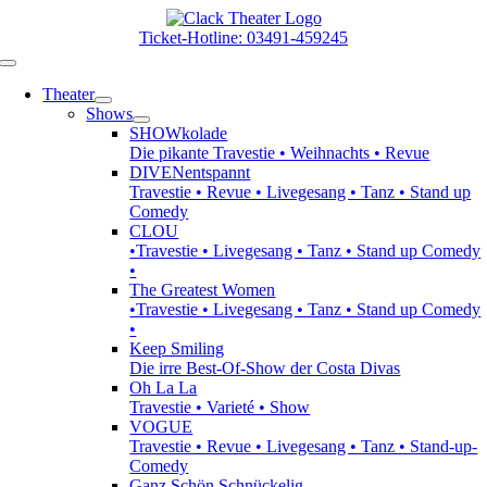
Zum
Inhalt
Ticket-Hotline: 03491-459245
springen
Toggle
Navigation
Theater
Shows
SHOWkolade
Die pikante Travestie • Weihnachts • Revue
DIVENentspannt
Travestie • Revue • Livegesang • Tanz • Stand up
Comedy
CLOU
•Travestie • Livegesang • Tanz • Stand up Comedy
•
The Greatest Women
•Travestie • Livegesang • Tanz • Stand up Comedy
•
Keep Smiling
Die irre Best-Of-Show der Costa Divas
Oh La La
Travestie • Varieté • Show
VOGUE
Travestie • Revue • Livegesang • Tanz • Stand-up-
Comedy
Ganz Schön Schnückelig