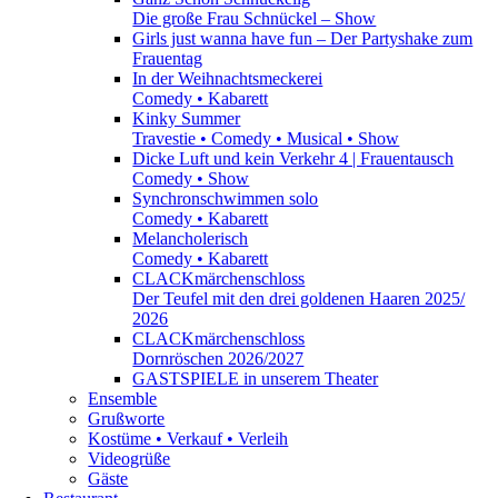
Die große Frau Schnückel – Show
Girls just wanna have fun – Der Partyshake zum
Frauentag
In der Weihnachtsmeckerei
Comedy • Kabarett
Kinky Summer
Travestie • Comedy • Musical • Show
Dicke Luft und kein Verkehr 4 | Frauentausch
Comedy • Show
Synchronschwimmen solo
Comedy • Kabarett
Melancholerisch
Comedy • Kabarett
CLACKmärchenschloss
Der Teufel mit den drei goldenen Haaren 2025/
2026
CLACKmärchenschloss
Dornröschen 2026/2027
GASTSPIELE in unserem Theater
Ensemble
Grußworte
Kostüme • Verkauf • Verleih
Videogrüße
Gäste