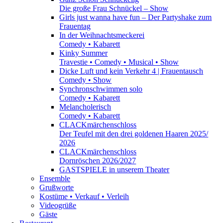
Die große Frau Schnückel – Show
Girls just wanna have fun – Der Partyshake zum
Frauentag
In der Weihnachtsmeckerei
Comedy • Kabarett
Kinky Summer
Travestie • Comedy • Musical • Show
Dicke Luft und kein Verkehr 4 | Frauentausch
Comedy • Show
Synchronschwimmen solo
Comedy • Kabarett
Melancholerisch
Comedy • Kabarett
CLACKmärchenschloss
Der Teufel mit den drei goldenen Haaren 2025/
2026
CLACKmärchenschloss
Dornröschen 2026/2027
GASTSPIELE in unserem Theater
Ensemble
Grußworte
Kostüme • Verkauf • Verleih
Videogrüße
Gäste