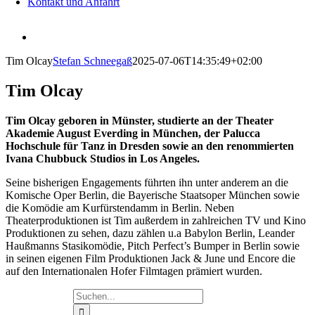
Kontakt und Anfahrt
View
Larger
Tim Olcay
Stefan Schneegaß
2025-07-06T14:35:49+02:00
Image
Tim Olcay
Tim Olcay geboren in Münster, studierte an der Theater
Akademie August Everding in München, der Palucca
Hochschule für Tanz in Dresden sowie an den renommierten
Ivana Chubbuck Studios in Los Angeles.
Seine bisherigen Engagements führten ihn unter anderem an die
Komische Oper Berlin, die Bayerische Staatsoper München sowie
die Komödie am Kurfürstendamm in Berlin.
Neben
Theaterproduktionen ist Tim außerdem in zahlreichen TV und Kino
Produktionen zu sehen, dazu zählen u.a Babylon Berlin, Leander
Haußmanns Stasikomödie, Pitch Perfect’s Bumper in Berlin sowie
in seinen eigenen Film Produktionen Jack & June und Encore die
auf den Internationalen Hofer Filmtagen prämiert wurden.
Suche
nach: