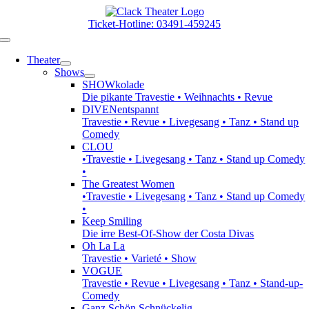
Zum
Inhalt
Ticket-Hotline: 03491-459245
springen
Toggle
Navigation
Theater
Shows
SHOWkolade
Die pikante Travestie • Weihnachts • Revue
DIVENentspannt
Travestie • Revue • Livegesang • Tanz • Stand up
Comedy
CLOU
•Travestie • Livegesang • Tanz • Stand up Comedy
•
The Greatest Women
•Travestie • Livegesang • Tanz • Stand up Comedy
•
Keep Smiling
Die irre Best-Of-Show der Costa Divas
Oh La La
Travestie • Varieté • Show
VOGUE
Travestie • Revue • Livegesang • Tanz • Stand-up-
Comedy
Ganz Schön Schnückelig