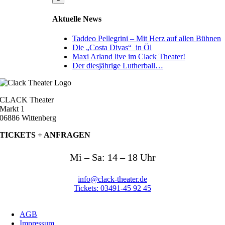
Aktuelle News
Taddeo Pellegrini – Mit Herz auf allen Bühnen
Die „Costa Divas“ in Öl
Maxi Arland live im Clack Theater!
Der diesjährige Lutherball…
CLACK Theater
Markt 1
06886 Wittenberg
TICKETS +
ANFRAGEN
Mi – Sa: 14 – 18 Uhr
info@clack-theater.de
Tickets: 03491-45 92 45
AGB
Impressum