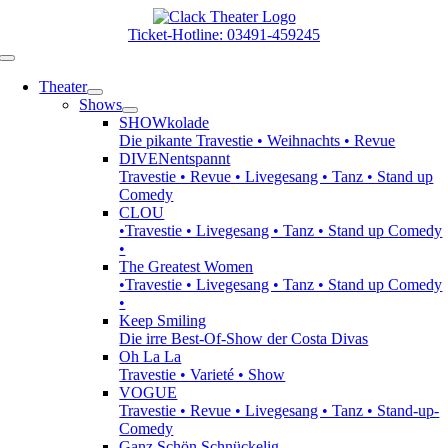
Zum
Inhalt
Ticket-Hotline: 03491-459245
springen
Toggle
Navigation
Theater
Shows
SHOWkolade
Die pikante Travestie • Weihnachts • Revue
DIVENentspannt
Travestie • Revue • Livegesang • Tanz • Stand up
Comedy
CLOU
•Travestie • Livegesang • Tanz • Stand up Comedy
•
The Greatest Women
•Travestie • Livegesang • Tanz • Stand up Comedy
•
Keep Smiling
Die irre Best-Of-Show der Costa Divas
Oh La La
Travestie • Varieté • Show
VOGUE
Travestie • Revue • Livegesang • Tanz • Stand-up-
Comedy
Ganz Schön Schnückelig