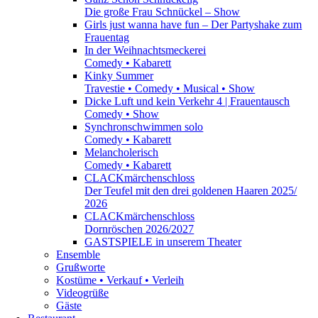
Die große Frau Schnückel – Show
Girls just wanna have fun – Der Partyshake zum
Frauentag
In der Weihnachtsmeckerei
Comedy • Kabarett
Kinky Summer
Travestie • Comedy • Musical • Show
Dicke Luft und kein Verkehr 4 | Frauentausch
Comedy • Show
Synchronschwimmen solo
Comedy • Kabarett
Melancholerisch
Comedy • Kabarett
CLACKmärchenschloss
Der Teufel mit den drei goldenen Haaren 2025/
2026
CLACKmärchenschloss
Dornröschen 2026/2027
GASTSPIELE in unserem Theater
Ensemble
Grußworte
Kostüme • Verkauf • Verleih
Videogrüße
Gäste