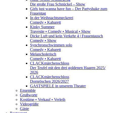
Die große Frau Schnückel – Show
Girls just wanna have fun – Der Partyshake zum
Frauentag
In der Weihnachtsmeckerei
Comedy • Kabarett
Kinky Summer
Travestie • Comedy • Musical • Show
Dicke Luft und kein Verkehr 4 | Frauentausch
Comedy • Show
Synchronschwimmen solo
Comedy • Kabarett
Melancholerisch
Comedy • Kabarett
CLACKmärchenschloss
Der Teufel mit den drei goldenen Haaren 2025/
2026
CLACKmärchenschloss
Dornröschen 2026/2027
GASTSPIELE in unserem Theater
Ensemble
Grußworte
Kostüme • Verkauf • Verleih
Videogrüße
Gäste