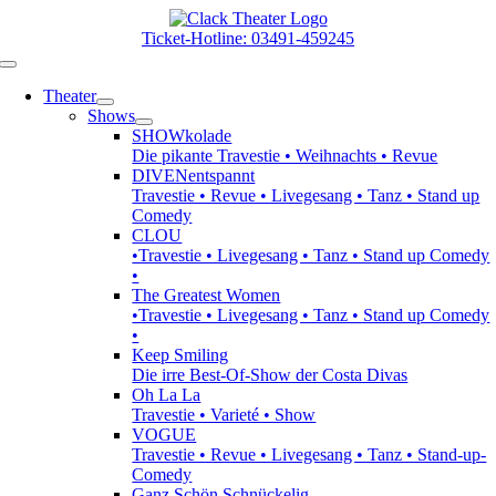
Zum
Inhalt
Ticket-Hotline: 03491-459245
springen
Toggle
Navigation
Theater
Shows
SHOWkolade
Die pikante Travestie • Weihnachts • Revue
DIVENentspannt
Travestie • Revue • Livegesang • Tanz • Stand up
Comedy
CLOU
•Travestie • Livegesang • Tanz • Stand up Comedy
•
The Greatest Women
•Travestie • Livegesang • Tanz • Stand up Comedy
•
Keep Smiling
Die irre Best-Of-Show der Costa Divas
Oh La La
Travestie • Varieté • Show
VOGUE
Travestie • Revue • Livegesang • Tanz • Stand-up-
Comedy
Ganz Schön Schnückelig